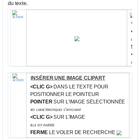
du texte.
"
ACTION
gro
<CL
le vo
SAI
<CL
les r
INSÉRER UNE IMAGE CLIPART
ACTION
<CLIC G>
DANS LE TEXTE POUR
POSITIONNER LE POINTEUR
POINTER
SUR L'IMAGE SÉLECTIONNÉE
ses caractéristiques s'affichent
<CLIC G>
SUR L'IMAGE
elle est insérée
FERME
LE VOLER DE RECHERCHE