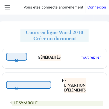
Passer au contenu principal
Vous êtes connecté anonymement
Connexion
Panneau latéral
Cours en ligne Word 2010
Créer un document
Résumé de section
Tout replier
GÉNÉRALITÉS
Replier
F -
L'INSERTION
Replier
D'ÉLÉMENTS
1
LE
SYMBOLE