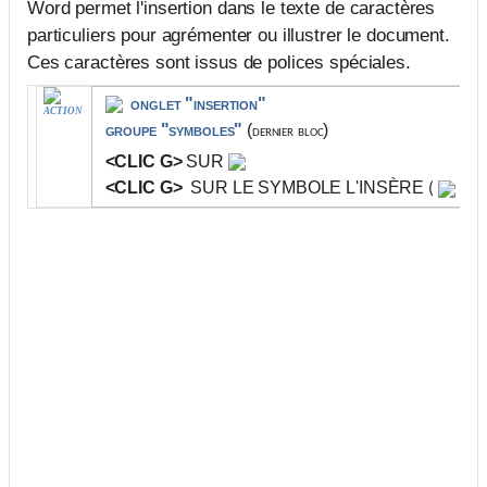
Word permet l'insertion dans le texte de caractères
particuliers pour agrémenter ou illustrer le document.
Ces caractères sont issus de polices spéciales.
onglet "insertion"
ACTION
groupe "symboles"
(
)
dernier bloc
<CLIC G>
SUR
<CLIC G>
SUR LE SYMBOLE L'INSÈRE
(
affi