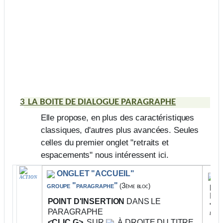
3
LA BOITE DE DIALOGUE PARAGRAPHE
Elle propose, en plus des caractéristiques
classiques, d'autres plus avancées. Seules
celles du premier onglet "retraits et
espacements" nous intéressent ici.
b
ONGLET "ACCUEIL"
ACTION
groupe "paragraphe"
(
3ème bloc
)
PO
PA
POINT D'INSERTION
DANS LE
<CL
PARAGRAPHE
la bo
<CLIC G>
SUR
À DROITE DU TITRE