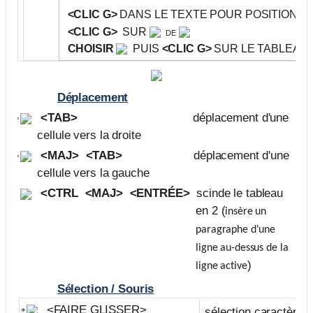
<CLIC G>
DANS LE TEXTE POUR POSITIONNE
<CLIC G>
SUR
de
CHOISIR
PUIS
<CLIC G>
SUR LE TABLEAU
Déplacement
<TAB>
déplacement d'une
cellule vers la droite
<MAJ>
<TAB>
déplacement d'une
cellule vers la gauche
<CTRL
<MAJ>
<ENTRÉE>
scinde le tableau
en 2 (
insère un
paragraphe d'une
ligne au-dessus de la
)
ligne active
Sélection / Souris
<
FAIRE GLISSER
>
sélection caractères