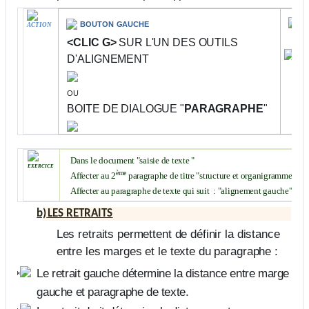
c
bouton gauche
ACTION
<CLIC G>
SUR
L'UN DES OUTILS
D'ALIGNEMENT
ou
BOITE DE DIALOGUE "
PARAGRAPHE
"
Dans le document "saisie de texte "
exercice
ème
Affecter au 2
paragraphe de titre "structure et organigramme"
:
Affecter au paragraphe de texte qui suit
: "alignement gauche"
b)
LES RETRAITS
Les retraits permettent de définir la distance
entre les marges et le texte du paragraphe :
Le retrait gauche détermine la distance entre marge
gauche et paragraphe de texte.