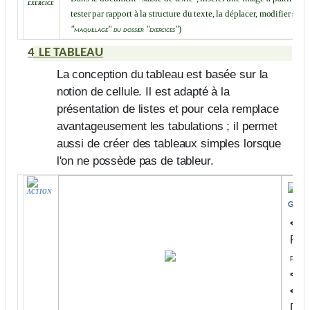
exercice
tester par rapport à la structure du texte, la déplacer, modifier sa ta
)
"maquillage" du dossier "exercices"
4
LE TABLEAU
La conception du tableau est basée sur la
notion de cellule. Il est adapté à la
présentation de listes et pour cela remplace
avantageusement les tabulations ; il permet
aussi de créer des tableaux simples lorsque
l'on ne possède pas de tableur.
"
ACTION
grou
<CL
POS
parag
<CL
<FA
DÉF