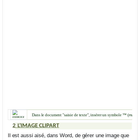
Dans le document "saisie de texte", insérer un symbole
™
(
marqu
exercice
2
L'IMAGE CLIPART
Il est aussi aisé, dans Word, de gérer une image que