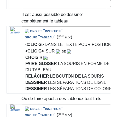
DE
Il est aussi possible de dessiner
complètement le tableau
onglet "insertion"
ACTION
ème
groupe "tableau"
(
)
2
bloc
<CLIC G>
DANS LE TEXTE POUR POSITIONNE
<CLIC G>
SUR
de
CHOISIR
FAIRE GLISSER
LA SOURIS EN FORME DE C
DU TABLEAU
RELÂCHER
LE BOUTON DE LA SOURIS
DESSINER
LES SÉPARATIONS DE LIGNE
DESSINER
LES SÉPARATIONS DE COLONNE
Ou de faire appel à des tableaux tout faits
onglet "insertion"
ACTION
ème
groupe "tableau"
(
)
2
bloc