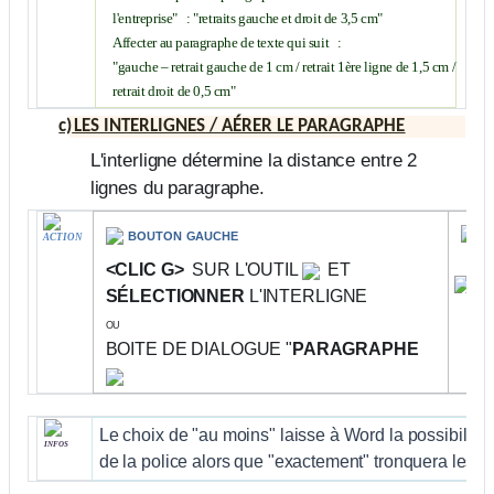
l'entreprise"
: "retraits gauche et droit de 3,5 cm"
Affecter au paragraphe de texte qui suit
:
"gauche – retrait gauche de 1 cm / retrait 1ère ligne de 1,5 cm /
retrait droit de 0,5 cm"
c)
LES INTERLIGNES
/ AÉRER LE PARAGRAPHE
L'interligne détermine la distance entre 2
lignes du paragraphe.
c
bouton gauche
ACTION
<CLIC G>
SUR L'OUTIL
ET
SÉLECTIONNER
L'INTERLIGNE
ou
BOITE DE DIALOGUE "
PARAGRAPHE
Le choix de "au moins" laisse à Word la possibilité d
infos
de la police alors que "exactement" tronquera les c