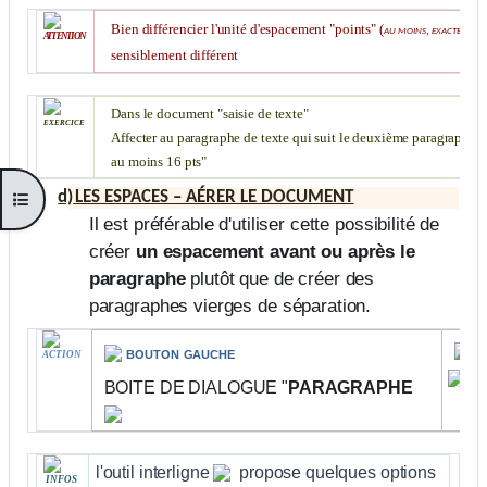
Bien différencier l'unité d'espacement "points" (
au moins, exactement
ATTENTION
sensiblement différent
Dans le document "saisie de texte"
exercice
Affecter au paragraphe de texte qui suit le deuxième paragraphe de
au moins 16 pts"
d)
LES ESPACES
– AÉRER LE DOCUMENT
Ouvrir l’index du cours
Il est préférable d'utiliser cette possibilité de
créer
un espacement avant ou après le
paragraphe
plutôt que de créer des
paragraphes vierges de séparation.
c
bouton gauche
ACTION
BOITE DE DIALOGUE "
PARAGRAPHE
l'outil interligne
propose quelques options
INFOS