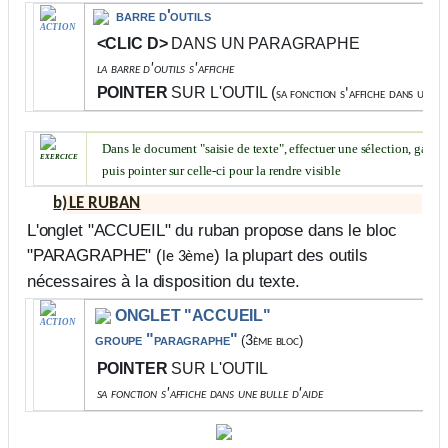
barre d'outils
ACTION
<CLIC D>
DANS UN PARAGRAPHE
la barre d'outils s'affiche
POINTER
SUR L'OUTIL (
sa fonction s'affiche dans une b
Dans le document "saisie de texte", effectuer une sélection, garder
exercice
puis pointer sur celle-ci pour la rendre visible
b)
LE RUBAN
L'onglet "
ACCUEIL
" du ruban propose dans le bloc
"
PARAGRAPHE
" (
) la plupart des outils
le 3ème
nécessaires à la disposition du texte.
ONGLET "ACCUEIL"
ACTION
groupe "paragraphe"
(
3ème bloc
)
POINTER
SUR L'OUTIL
sa fonction s'affiche dans une bulle d'aide