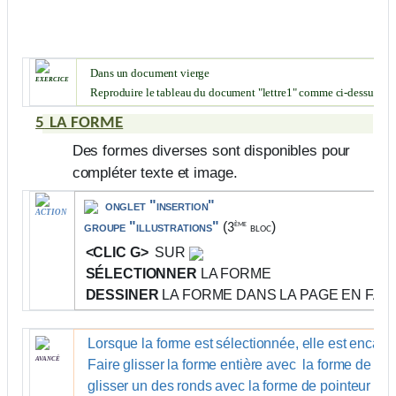
Dans un document vierge
exercice
Reproduire le tableau du document "lettre1" comme ci-dessus
5
LA FORME
Des formes diverses sont disponibles pour
compléter texte et image.
onglet "insertion"
ACTION
ème
groupe "illustrations"
(
)
3
bloc
<CLIC G>
SUR
SÉLECTIONNER
LA FORME
DESSINER
LA FORME DANS LA PAGE EN FAIS
Lorsque la forme est sélectionnée, elle est encad
avancé
Faire glisser la forme entière avec
la forme de po
glisser un des ronds avec la forme de pointeur