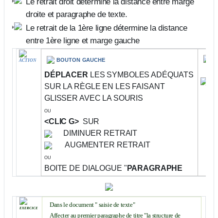
Le retrait droit détermine la distance entre marge
droite et paragraphe de texte.
Le retrait de la 1ère ligne détermine la distance
entre 1ère ligne et marge gauche
c
bouton gauche
ACTION
DÉPLACER
LES SYMBOLES ADÉQUATS
SUR LA RÈGLE EN LES FAISANT
GLISSER AVEC LA SOURIS
ou
<CLIC G>
SUR
DIMINUER RETRAIT
AUGMENTER RETRAIT
ou
BOITE DE DIALOGUE "
PARAGRAPHE
Dans le document " saisie de texte"
exercice
Affecter au premier paragraphe de titre "la structure de