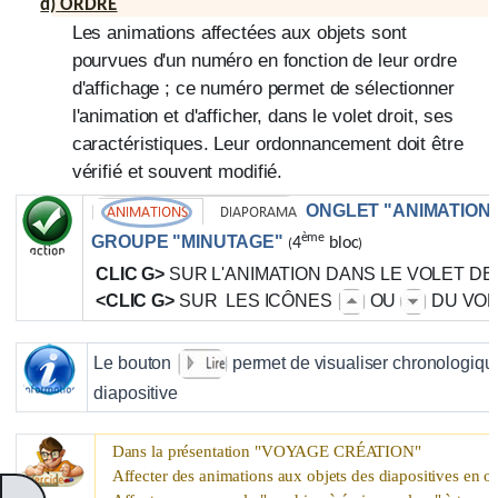
d)
ORDRE
Les animations affectées aux objets sont
pourvues d'un numéro en fonction de leur ordre
d'affichage ; ce numéro permet de sélectionner
l'animation et d'afficher, dans le volet droit, ses
caractéristiques. Leur ordonnancement doit être
vérifié et souvent modifié.
ONGLET "ANIMATION
ème
GROUPE "MINUTAGE"
4
bloc
(
)
CLIC G>
SUR L'ANIMATION DANS LE VOLET DE
<CLIC G>
SUR LES ICÔNES
OU
DU VOL
Le bouton
permet de visualiser chronologiqu
diapositive
Dans la présentation "
VOYAGE CRÉATION
"
Affecter des animations aux objets des diapositives en o