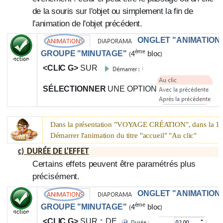
de la souris sur l'objet ou simplement la fin de
l'animation de l'objet précédent.
ONGLET "ANIMATION
ème
GROUPE "MINUTAGE"
4
bloc
(
)
<CLIC G>
SUR
SÉLECTIONNER
UNE OPTION
è
Dans la présentation "
VOYAGE CRÉATION
", dans la 1
Démarrer l'animation du titre "accueil" "Au clic"
c)
DURÉE
DE L'EFFET
Certains effets peuvent être paramétrés plus
précisément.
ONGLET "ANIMATION
ème
GROUPE "MINUTAGE"
4
bloc
(
)
<CLIC G>
SUR
DE