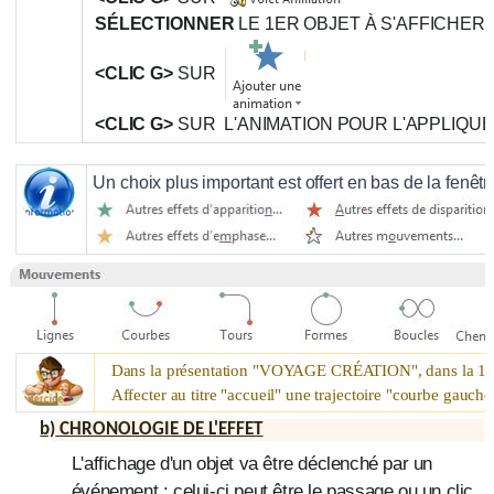
SÉLECTIONNER
LE 1ER OBJET À S'AFFICHER
<CLIC G>
SUR
<CLIC G>
SUR L'ANIMATION POUR L'APPLIQU
Un choix plus important est offert en bas de la fenêtr
è
Dans la présentation "
VOYAGE CRÉATION
", dans la 1
Affecter au titre "accueil" une trajectoire "courbe gauche
b)
CHRONOLOGIE DE L'EFFET
L'affichage d'un objet va être déclenché par un
événement : celui-ci peut être le passage ou un clic