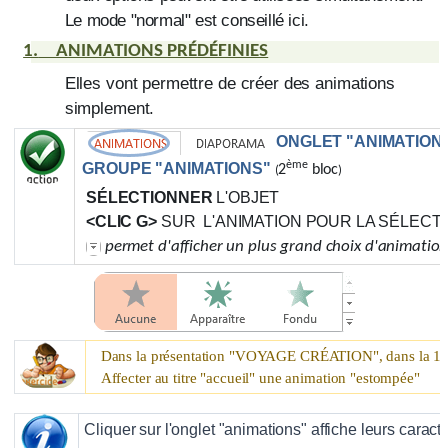
Le mode "normal" est conseillé ici.
1.
ANIMATIONS
PRÉDÉFINIES
Elles vont permettre de créer des animations
simplement.
ONGLET "ANIMATION
ème
GROUPE "ANIMATIONS"
2
bloc
(
)
SÉLECTIONNER
L'OBJET
<CLIC G>
SUR L'ANIMATION POUR LA SÉLECT
permet d'afficher un plus grand choix d'animatio
è
Dans la présentation "
VOYAGE CRÉATION
", dans la 1
Affecter au titre "accueil" une animation "estompée"
Cliquer sur l'onglet "animations" affiche leurs caract