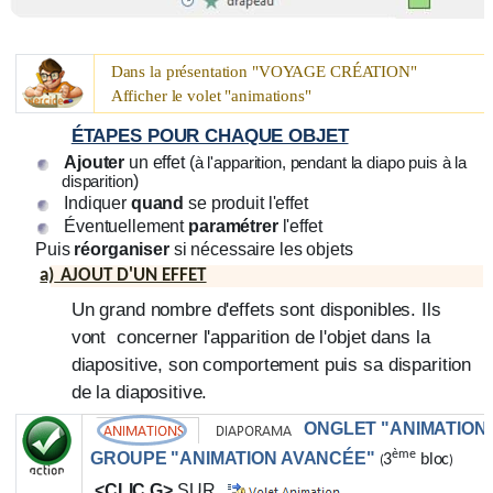
Dans la présentation "
VOYAGE CRÉATION
"
Afficher le volet "animations"
ÉTAPES POUR CHAQUE OBJET
Ajouter
un effet (
à l'apparition, pendant la diapo puis à la
)
disparition
Indiquer
quand
se produit l'effet
Éventuellement
paramétrer
l'effet
Puis
réorganiser
si nécessaire les objets
a)
AJOUT D'UN EFFET
Un grand nombre d'effets sont disponibles. Ils
vont concerner l'apparition de l'objet dans la
diapositive, son comportement puis sa disparition
de la diapositive.
ONGLET "ANIMATION
ème
GROUPE "ANIMATION AVANCÉE"
3
bloc
(
)
<CLIC G>
SUR