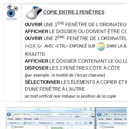
COPIE ENTRE 2 FENÊTRES
ACTION
ÈRE
OUVRIR
UNE 1
FENÊTRE DE L'ORDINATEU
AFFICHER
LE DOSSIER OU DOIVENT ÊTRE CO
ÈME
OUVRIR
UNE 2
FENÊTRE DE L'ORDINATEU
(<CLIC G> AVEC <CTRL> ENFONCÉ SUR
DANS LA BAR
ROULETTE)
AFFICHER
LE DOSSIER CONTENANT LE OU LE
DISPOSER
LES 2 FENÊTRES CÔTE À CÔTE
(
)
par exemple, la moitié de l'écran chacune
SÉLECTIONNER
LES ÉLÉMENTS À COPIER ET
F
D'UNE FENÊTRE À L'AUTRE
un trait vertical noir indique la position de la copie