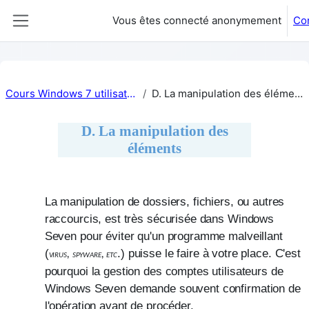
Passer au contenu principal
Vous êtes connecté anonymement
Co
Panneau latéral
Cours Windows 7 utilisation
D. La manipulation des éléments
D. La manipulation des
éléments
Résumé de section
La manipulation de dossiers, fichiers, ou autres
raccourcis, est très sécurisée dans Windows
Seven pour éviter qu'un programme malveillant
(
.) puisse le faire à votre place. C'est
virus, spyware, etc
pourquoi la gestion des comptes utilisateurs de
Windows Seven demande souvent confirmation de
l'opération avant de procéder.