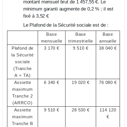
montant mensuel brut de 1 457,55 €. Le
minimum garanti augmente de 0,2 % ; il est
fixé à 3,52 €
Le Plafond de la Sécurité sociale est de :
Base
Base
Base
mensuelle
trimestrielle
annuelle
Plafond de
3 170 €
9 510 €
38 040 €
la Sécurité
sociale
(Tranche
A = TA)
Assiette
6 340 €
19 020 €
76 080 €
maximum
Tranche 2
(ARRCO)
Assiette
9 510 €
28 530 €
114 120
maximum
€
Tranche B