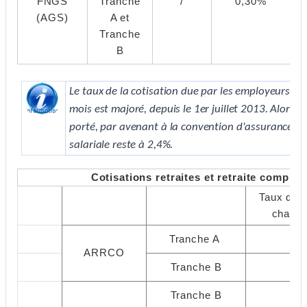
FNGS
Tranche
/
0,30%
(AGS)
A et
Tranche
B
Le taux de la cotisation due par les employeurs à 
mois est majoré, depuis le 1er juillet 2013. Alors qu
porté, par avenant à la convention d'assurance c
salariale reste à 2,4%.
Cotisations retraites et retraite comp
Taux de c
charge
Tranche A
3
ARRCO
Tranche B
8
Tranche B
7