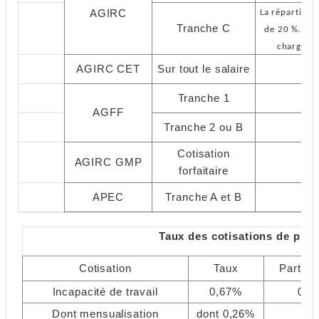
AGIRC
La répartition
Tranche C
de 20 %. De 
charge du
AGIRC CET
Sur tout le salaire
0
Tranche 1
0
AGFF
Tranche 2 ou B
0
Cotisation
AGIRC GMP
7
forfaitaire
APEC
Tranche A et B
0
Taux des cotisations de pré
Cotisation
Taux
Part sal
Incapacité de travail
0,67%
0,4
Dont mensualisation
dont 0,26%
-