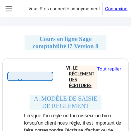
Passer au contenu principal
Vous êtes connecté anonymement
Connexion
Panneau latéral
Cours en ligne Sage
comptabilité i7 Version 8
Résumé de section
VI. LE
Tout replier
RÈGLEMENT
DES
Replier
ÉCRITURES
A. MODÈLE DE SAISIE
DE RÈGLEMENT
Lorsque l'on règle un fournisseur ou bien
lorsqu'un client nous règle, il est important de
faire correspondre l'écriture d'achat ou de